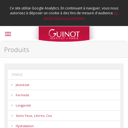
Ce site utilise Google Analytics. En continuant à naviguer, vous nous
autorisez à déposer un cookie à des fins de mesure d'audience.
En
savoir plus ou s'opposer
.
Toggle
navigation
Produits
VISAGE
Jeunesse
Fermeté
Longevité
Soins Yeux, Lèvres, Cou
Hydratation