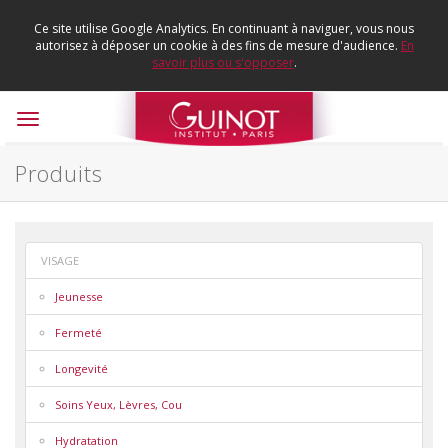
Ce site utilise Google Analytics. En continuant à naviguer, vous nous
autorisez à déposer un cookie à des fins de mesure d'audience.
En
savoir plus ou s'opposer
.
Toggle
navigation
Produits
VISAGE
Jeunesse
Fermeté
Longevité
Soins Yeux, Lèvres, Cou
Hydratation