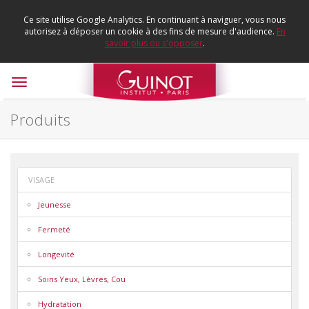
Ce site utilise Google Analytics. En continuant à naviguer, vous nous
autorisez à déposer un cookie à des fins de mesure d'audience.
En
savoir plus ou s'opposer
.
Toggle
navigation
Produits
VISAGE
Jeunesse
Fermeté
Longevité
Soins Yeux, Lèvres, Cou
Hydratation