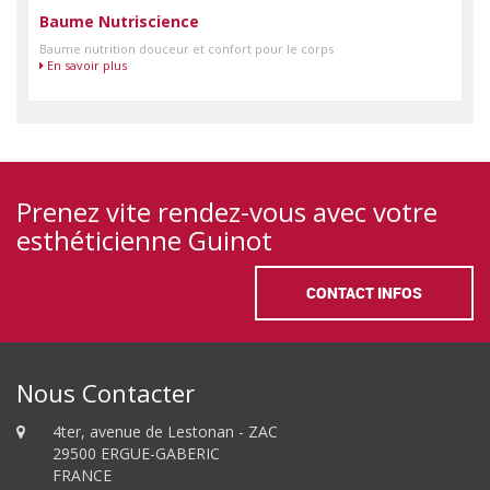
Baume Nutriscience
Baume nutrition douceur et confort pour le corps
En savoir plus
Prenez vite rendez-vous avec votre
esthéticienne Guinot
CONTACT INFOS
Nous Contacter
4ter, avenue de Lestonan - ZAC
29500 ERGUE-GABERIC
FRANCE