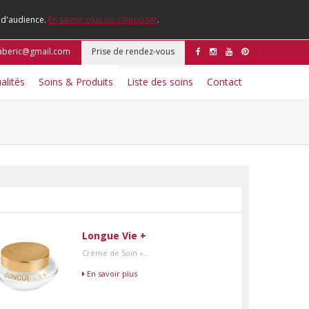
e d'audience.
En savoir plus ou s'opposer
.
aberic@gmail.com
Prise de rendez-vous
alités
Soins & Produits
Liste des soins
Contact
Longue Vie +
Crème de Soin «...
En savoir plus