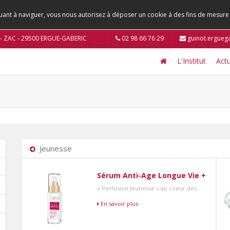
tinuant à naviguer, vous nous autorisez à déposer un cookie à des fins de mesur
n - ZAC - 29500 ERGUE-GABERIC
02 98 66 76 29
guinot.ergueg
L'Institut
Actu
Jeunesse
Sérum Anti-Age Longue Vie +
« Perfusion Jeunesse » au coeur des...
En savoir plus