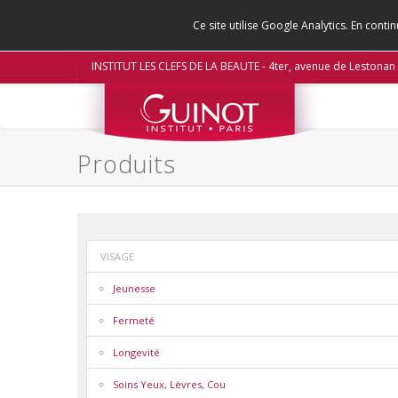
Ce site utilise Google Analytics. En con
INSTITUT LES CLEFS DE LA BEAUTE - 4ter, avenue de Lestona
Produits
VISAGE
Jeunesse
Fermeté
Longevité
Soins Yeux, Lèvres, Cou