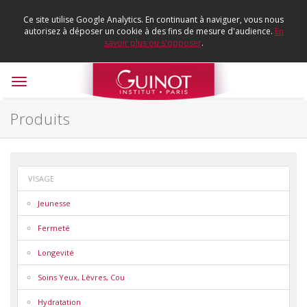
Ce site utilise Google Analytics. En continuant à naviguer, vous nous
autorisez à déposer un cookie à des fins de mesure d'audience.
En
savoir plus ou s'opposer
.
Toggle
navigation
Produits
VISAGE
Jeunesse
Fermeté
Longevité
Soins Yeux, Lèvres, Cou
Hydratation