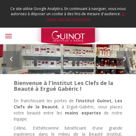
Ce site utilise Google Analytics. En continuant à naviguer, vous nous
autorisez à déposer un cookie à des fins de mesure d'audience.
En
savoir plus ou s'opposer
.
Toggle
navigation


Bienvenue à l'Institut Les Clefs de la
Beauté à Ergué Gabéric !
En franchissant les portes de
l’institut Guinot, Les
Clefs de la Beauté
, à Ergué-Gabéric, vous placez
votre beauté entre les
mains expertes
de notre
équipe.
Céline, Esthéticienne bénéficiant d'une grande
expérience dans le milieu de la Beauté (institut,