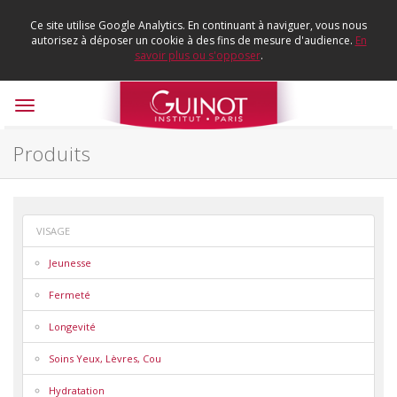
Ce site utilise Google Analytics. En continuant à naviguer, vous nous
autorisez à déposer un cookie à des fins de mesure d'audience.
En
savoir plus ou s'opposer
.
Toggle
navigation
Produits
VISAGE
Jeunesse
Fermeté
Longevité
Soins Yeux, Lèvres, Cou
Hydratation