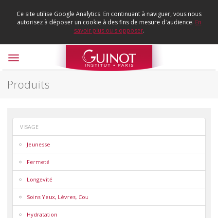
Ce site utilise Google Analytics. En continuant à naviguer, vous nous
autorisez à déposer un cookie à des fins de mesure d'audience.
En
savoir plus ou s'opposer
.
Toggle
navigation
Produits
VISAGE
Jeunesse
Fermeté
Longevité
Soins Yeux, Lèvres, Cou
Hydratation