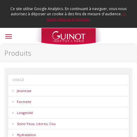
Ce site utilise Google Analytics. En continuant à naviguer, vous nous
autorisez à déposer un cookie à des fins de mesure d'audience.
En
savoir plus ou s'opposer
.
Toggle
navigation
Produits
VISAGE
Jeunesse
Fermeté
Longevité
Soins Yeux, Lèvres, Cou
Hydratation