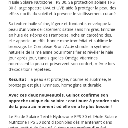
l’Huile Solaire Nutrizone FPS 30. Sa protection solaire FPS
30 à large spectre UVA et UVB aide à protéger la peau des
effets nocifs du soleil et à prévenir le vieillissement cutané.
Sa texture huile sèche, légère et fondante, enveloppe la
peau d’un voile délicatement satiné sans fini gras. Enrichie
en huile de Pépins de Framboise, riche en caroténoïdes,
elle apporte un effet bonne mine immédiat et sublime le
bronzage. Le Complexe Bronz’Activ stimule la synthèse
naturelle de la mélanine pour intensifier et révéler le hâle
jour après jour, tandis que les Oméga Vitamines
nourrissent la peau et préservent son confort, même lors
d’expositions répétées.
Résultat :
la peau est protégée, nourrie et sublimée, le
bronzage est plus lumineux, homogène et durable.
Avec ces deux nouveautés, Guinot confirme son
approche unique du solaire : continuer à prendre soin
de la peau au moment où elle en a le plus besoin !
Le Fluide Solaire Teinté Hydrazone FPS 30 et l’Huile Solaire
Nutrizone FPS 30 sont disponibles dès maintenant dans
votre
Institut de Beauté Guinot
pour profiter d’un été